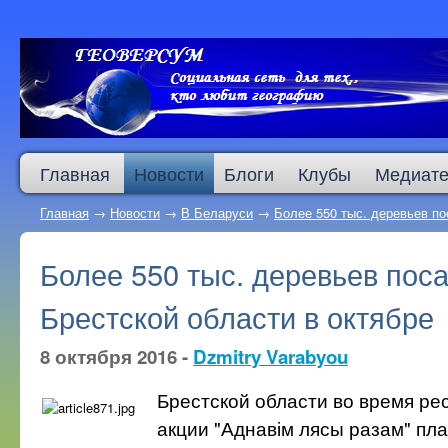
Главная
Новости
Блоги
Клубы
Медиате
Главная
→
Новости
→
В Беларуси
→
Более 550 тыс. деревьев по
Более 550 тыс. деревьев поса
Брестской области в октябре
8 октября 2016 -
Dzmitry Varabyou
Брестской области во время ре
акции "Аднавім лясы разам" пл