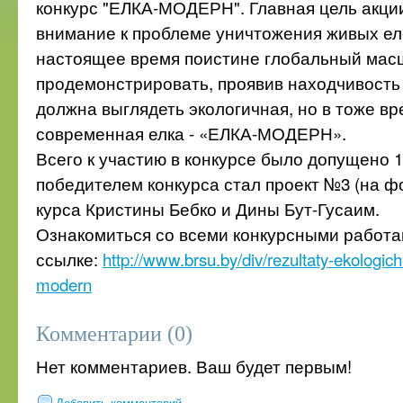
конкурс "ЕЛКА-МОДЕРН". Главная цель акции
внимание к проблеме уничтожения живых ел
настоящее время поистине глобальный масш
продемонстрировать, проявив находчивость 
должна выглядеть экологичная, но в тоже в
современная елка - «ЕЛКА-МОДЕРН».
Всего к участию в конкурсе было допущено 16
победителем конкурса стал проект №3 (на фо
курса Кристины Бебко и Дины Бут-Гусаим.
Ознакомиться со всеми конкурсными работа
ссылке:
http://www.brsu.by/div/rezultaty-ekologich
modern
Комментарии (0)
Нет комментариев. Ваш будет первым!
Добавить комментарий