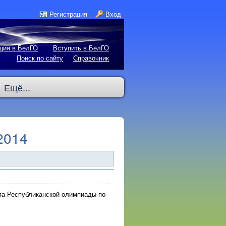
Регистрация
Вход
ция в БелГО
Вступить в БелГО
Поиск по сайту
Справочник
Ещё...
2014
апа Республиканской олимпиады по