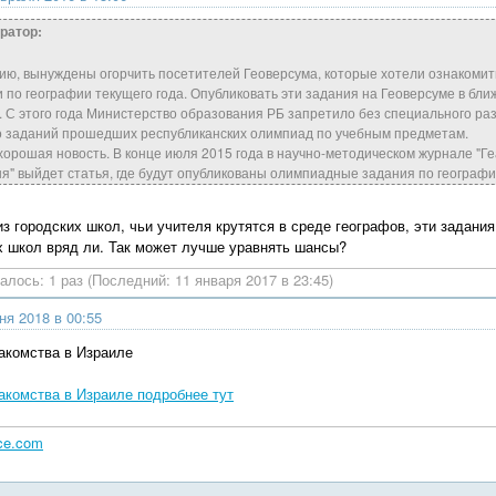
ратор:
ию, вынуждены огорчить посетителей Геоверсума, которые хотели ознакоми
 по географии текущего года. Опубликовать эти задания на Геоверсуме в бл
. С этого года Министерство образования РБ запретило без специального р
о заданий прошедших республиканских олимпиад по учебным предметам.
 хорошая новость. В конце июля 2015 года в научно-методическом журнале "Г
я" выйдет статья, где будут опубликованы олимпиадные задания по географии
из городских школ, чьи учителя крутятся в среде географов, эти задания
х школ вряд ли. Так может лучше уравнять шансы?
алось: 1 раз (Последний: 11 января 2017 в 23:45)
ня 2018 в 00:55
акомства в Израиле
акомства в Израиле подробнее тут
ace.com