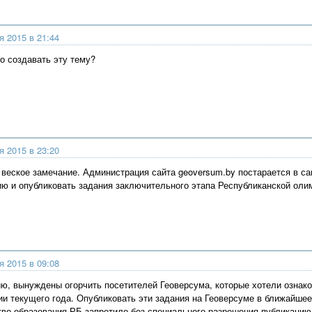
я 2015 в 21:44
 создавать эту тему?
я 2015 в 23:20
 веское замечание. Администрация сайта geoversum.by постарается в с
ию и опубликовать задания заключительного этапа Республиканской оли
я 2015 в 09:08
ю, вынуждены огорчить посетителей Геоверсума, которые хотели озна
ии текущего года. Опубликовать эти задания на Геоверсуме в ближайшее
во образования РБ запретило без специального разрешения публикацию