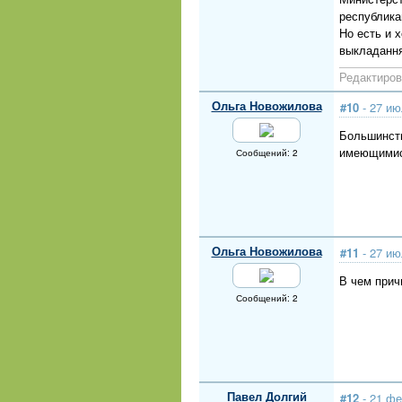
республика
Но есть и 
выкладання
Редактиров
Ольга Новожилова
#10
- 27 ию
Большинств
имеющимися
Сообщений: 2
Ольга Новожилова
#11
- 27 ию
В чем прич
Сообщений: 2
Павел Долгий
#12
- 21 фе