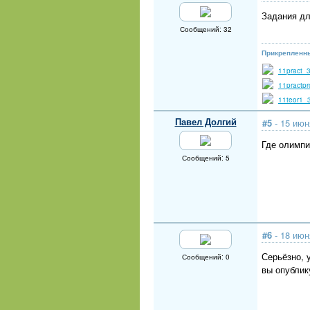
Задания дл
Сообщений: 32
Прикрепленн
11pract_
11practp
11teor1_
Павел Долгий
#5
- 15 июн
Где олимпи
Сообщений: 5
#6
- 18 июн
Серьёзно, 
Сообщений: 0
вы опублик