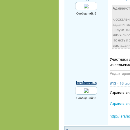
Админист
Сообщений: 5
К сожален
заданиями
получится
каких-либ
Но есть и
выкладанн
Участники 
из сельски
Редактиров
Israfacenus
#13
- 16 ию
Израиль зн
Сообщений: 3
Израиль зн
http://israf