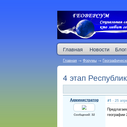
Главная
Новости
Блог
Главная
→
Форумы
→
Географическ
4 этап Республи
Администратор
#1
- 25 апр
Предлагаем
географии 
Сообщений: 32