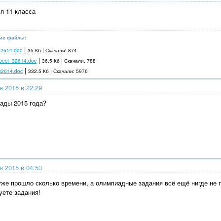
я 11 класса
ые файлы:
|
32614.doc
35 Кб | Скачали: 874
|
roect_32614.doc
36.5 Кб | Скачали: 788
|
32614.doc
332.5 Кб | Скачали: 5976
я 2015 в 22:29
ады 2015 года?
я 2015 в 04:53
уже прошло сколько времени, а олимпиадные задания всё ещё нигде не 
уете задания!