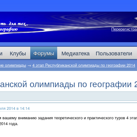
Перерегистра
и
Клубы
Форумы
Медиатека
Пользователи
ие олимпиады
→
4 этап Республиканской олимпиады по географии 2014
канской олимпиады по географии 
еля 2014 в 14:14
 вашему вниманию задания теоретического и практического туров 4 эт
2014 года.