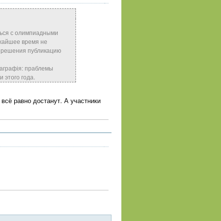
ться с олимпиадными
ижайшее время не
азрешения публикацию
еаграфія: праблемы
 этого года.
 всё равно достанут. А участники