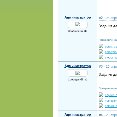
Администратор
#2
- 25 апр
Задания дл
Сообщений: 32
Прикрепленн
9pract_3
9practpr
9teor2_3
Администратор
#3
- 25 апр
Задания дл
Сообщений: 32
Прикрепленн
10pract_
10practp
10teor2_
Администратор
#4
- 25 апр