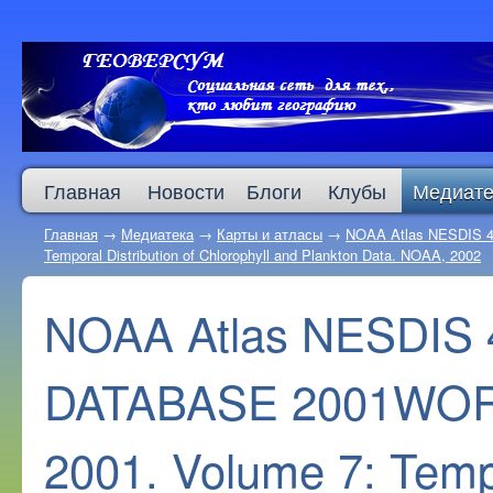
Главная
Новости
Блоги
Клубы
Медиате
Главная
→
Медиатека
→
Карты и атласы
→
NOAA Atlas NESDIS
Temporal Distribution of Chlorophyll and Plankton Data. NOAA, 2002
NOAA Atlas NESDIS
DATABASE 2001WO
2001. Volume 7: Tempo