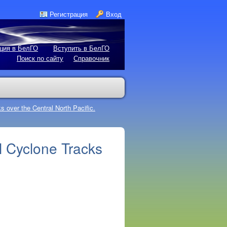
Регистрация
Вход
ция в БелГО
Вступить в БелГО
Поиск по сайту
Справочник
 over the Central North Pacific.
l Cyclone Tracks