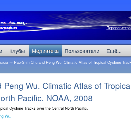
Перерегистра
и
Клубы
Медиатека
Пользователи
Ещё...
ласы
→
Pao-Shin Chu and Peng Wu. Climatic Atlas of Tropical Cyclone Tracks
Peng Wu. Climatic Atlas of Tropica
North Pacific. NOAA, 2008
opical Cyclone Tracks over the Central North Pacific.
ng Wu.