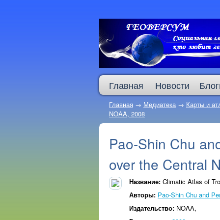
Главная
Новости
Блог
Главная
→
Медиатека
→
Карты и ат
NOAA, 2008
Pao-Shin Chu and 
over the Central 
Название:
Climatic Atlas of Tr
Авторы:
Pao-Shin Chu and Pe
Издательство:
NOAA,