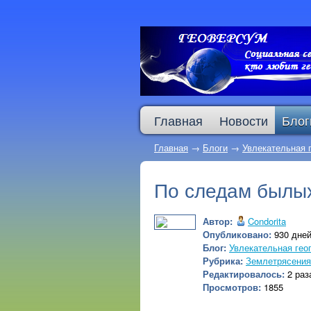
Главная
Новости
Блог
Главная
→
Блоги
→
Увлекательная 
По следам былых
Автор:
Condorita
Опубликовано:
930 дней
Блог:
Увлекательная гео
Рубрика:
Землетрясения.
Редактировалось:
2 раз
Просмотров:
1855