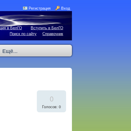
Регистрация
Вход
ция в БелГО
Вступить в БелГО
Поиск по сайту
Справочник
Ещё...
0
Голосов: 0