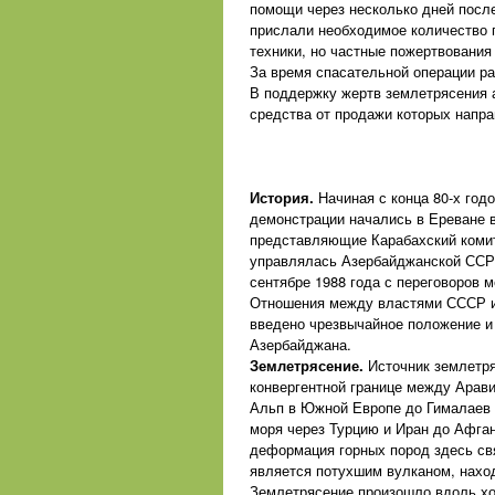
помощи через несколько дней после
прислали необходимое количество 
техники, но частные пожертвовани
За время спасательной операции ра
В поддержку жертв землетрясения а
средства от продажи которых напр
История.
Начиная с конца 80-х год
демонстрации начались в Ереване в
представляющие Карабахский комит
управлялась Азербайджанской ССР,
сентябре 1988 года с переговоров 
Отношения между властями СССР и 
введено чрезвычайное положение и 
Азербайджана.
Землетрясение.
Источник землетря
конвергентной границе между Арави
Альп в Южной Европе до Гималаев 
моря через Турцию и Иран до Афган
деформация горных пород здесь свя
является потухшим вулканом, наход
Землетрясение произошло вдоль хор