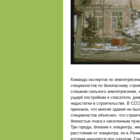
Команда экспертов по землетрясени
специалистов по безопасному строи
слишком сильного землетрясения, х
ущерб постройкам и спасатели, де
недостатки в строительстве. В ССС
признали, что многие здания не бы
специалистов объяснил, что строите
близостью очага к населенным пунк
Три города, близкие к эпицентру, 
расстоянии от эпицентра, но в Лен
которая находится под городом. Ср