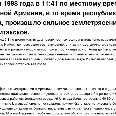
я 1988 года в 11:41 по местному вр
ной Армении, в то время республик
, произошло сильное землетрясени
итакское.
а 6,8 по шкале магнитуды поверхностных волн, а интенсивность землет
а. Район, где произошло землетрясение, считается достаточно уязвим
ем в огромном сейсмическом поясе, протянувшемся от Альп до Гималае
ем тектонических плит, непосредственным источником землетрясения ст
ловек стали инвалидами, погибли по меньшей мере 25 тысяч человек (
ч человек остались без крова.
екты землетрясения в Армении, в том числе основного толчка и ряда а
сперты тщательно проверяли условия строительства зданий в регионе и 
сных районов. Большинство зданий Спитака были построены в 60-80-е г
н (ныне Ванадзор) сильно пострадали, причем было зарегистрировано б
аходящихся вдали от больших населенных пунктов, также подверглись 
ны, Михаил Сергеевич Горбачев формально обратился к правительству 