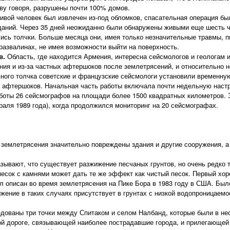
ову говоря, разрушены почти 100% домов.
живой человек был извлечен из-под обломков, спасательная операция бы
зданий. Через 35 дней неожиданно были обнаружены живыми еще шесть ч
лись толчки. Больше месяца они, имея только незначительные травмы, 
развалинах, не имея возможности выйти на поверхность.
в.
Область, где находится Армения, интересна сейсмологов и геологам из
ния и из-за частных афтершоков после землетрясений, и относительно 
вного толчка советские и французские сейсмологи установили временну
и афтершоков. Начальная часть работы включала почти недельную наст
боты 26 сейсмографов на площади более 1500 квадратных километров. 
раля 1989 года), когда продолжился мониторинг на 20 сейсмографах.
е землетрясения значительно повреждены здания и другие сооружения, 
зывают, что существует разжижение песчаных грунтов, но очень редко 
песок с камнями может дать те же эффект как чистый песок. Первый х
л описан во время землетрясения на Пике Бора в 1983 году в США. Был
ижение в таких случаях присутствует в грунтах с низкой водопроницаемо
дованы три точки между Спитаком и селом Налбанд, которые были в нес
й дороге, связывающей наиболее пострадавшие города, и прилегающей к