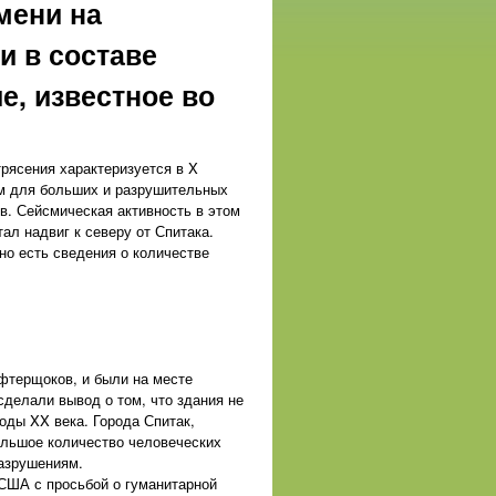
емени на
и в составе
е, известное во
рясения характеризуется в X
ым для больших и разрушительных
в. Сейсмическая активность в этом
ал надвиг к северу от Спитака.
но есть сведения о количестве
фтерщоков, и были на месте
сделали вывод о том, что здания не
оды XX века. Города Спитак,
ольшое количество человеческих
разрушениям.
США с просьбой о гуманитарной