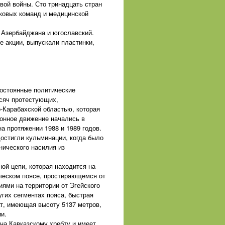
вой войны. Сто тринадцать стран
ковых команд и медицинской
з Азербайджана и югославский.
е акции, выпускали пластинки,
постоянные политические
ысяч протестующих,
-Карабахской областью, которая
онное движение начались в
а протяжении 1988 и 1989 годов.
остигли кульминации, когда было
нического насилия из
ной цепи, которая находится на
ическом поясе, простирающемся от
ями на территории от Эгейского
угих сегментах пояса, быстрая
ат, имеющая высоту 5137 метров,
и.
на Кавказскому хребту и имеет