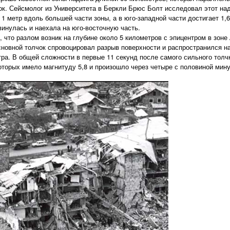
ок. Сейсмолог из Университета в Беркли Брюс Болт исследовал этот над
1 метр вдоль большей части зоны, а в юго-западной части достигает 1,
винулась и наехала на юго-восточную часть.
что разлом возник на глубине около 5 километров с эпицентром в зоне
Основной толчок спровоцировал разрыв поверхности и распространился н
тра. В общей сложности в первые 11 секунд после самого сильного тол
оторых имело магнитуду 5,8 и произошло через четыре с половиной мину