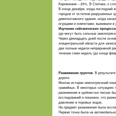
Кировокане – 23%. В Спитаке, к сл
В конце декабря, когда последний 
городов от остатков разрушенных 
девятиэтажного здания, когда нача
огурцами и компотами, выживали в 
Изучение сейсмических процессо
где могут быть сильные землетрясе
Через двенадцать дней после осно
эпицентральной области для запис
две полные недели непрерывной ра
течение семи недель (до конца фев
Разжижение грунтов
. В результат
дороги.
Многие истории землетрясений пока
гравийных. В некоторых ситуациях 
разжижения в щебнистых песках бы
исследований и показано, что разж
давлению в поровых водах.
На предмет разжижения были иссле
Первая точка была на автомобильно