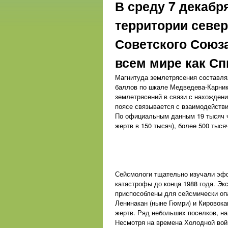
В среду 7 декабр
территории север
Советского Союза
всем мире как Сп
Магнитуда землетрясения составлял
баллов по шкале Медведева-Карник
землетрясений в связи с нахождени
поясе связывается с взаимодействи
По официальным данным 19 тысяч че
жертв в 150 тысяч), более 500 тыся
Сейсмологи тщательно изучали эфф
катастрофы до конца 1988 года. Эк
приспособлены для сейсмически опа
Ленинакан (ныне Гюмри) и Кировока
жертв. Ряд небольших поселков, н
Несмотря на времена Холодной вой