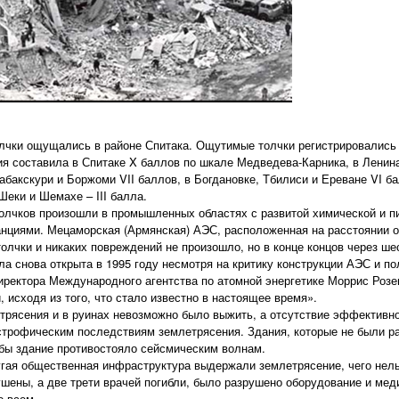
чки ощущались в районе Спитака. Ощутимые толчки регистрировались 
я составила в Спитаке X баллов по шкале Медведева-Карника, в Ленина
бакскури и Боржоми VII баллов, в Богдановке, Тбилиси и Ереване VI бал
Шеки и Шемахе – III балла.
олчков произошли в промышленных областях с развитой химической и 
нциями. Мецаморская (Армянская) АЭС, расположенная на расстоянии о
лчки и никаких повреждений не произошло, но в конце концов через шес
а снова открыта в 1995 году несмотря на критику конструкции АЭС и п
иректора Международного агентства по атомной энергетике Моррис Роз
, исходя из того, что стало известно в настоящее время».
трясения и в руинах невозможно было выжить, а отсутствие эффективн
строфическим последствиям землетрясения. Здания, которые не были р
обы здание противостояло сейсмическим волнам.
гая общественная инфраструктура выдержали землетрясение, чего нель
шены, а две трети врачей погибли, было разрушено оборудование и ме
о всем.