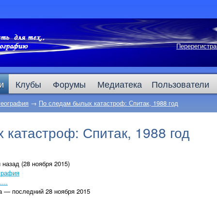
Перерегистра
и
Клубы
Форумы
Медиатека
Пользователи
география
→
По следам былых катастроф: Спитак, 1988 год
 катастроф: Спитак, 1988 год
 назад (28 ноября 2015)
графия
...
а — последний 28 ноября 2015