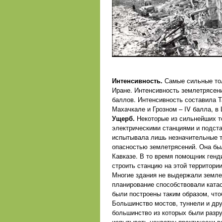
Интенсивность.
Самые сильные тол
Иране. Интенсивность землетрясени
баллов. Интенсивность составила Та
Махачкале и Грозном – IV балла, в 
Ущерб.
Некоторые из сильнейших т
электрическими станциями и подста
испытывала лишь незначительные то
опасностью землетрясений. Она был
Кавказе. В то время помощник генд
строить станцию на этой территории
Многие здания не выдержали земле
планирование способствовали ката
были построены таким образом, чт
Большинство мостов, туннели и дру
большинство из которых были разру
испытывать нехватку практически в