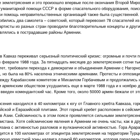
 землетрясения и это произошло впервые после окончания Второй Миро
гуманитарной помощи СССР в форме спасательного оборудования, поис
я и помощь неправительственных организаций также была существенной.
збились два самолета – советский, который перевозил 78 спасателей и
ртисты из разных стран проводили благотворительные концерты и други
авлялись в пострадавшие районы Армении.
ов Кавказ переживал серьезный политический кризис: огромные и почти 
 феврале 1988 года. За пятнадцать месяцев до землетрясения сотни т
ет, требовали перехода к демократии и объединения Армении с Нагорно
 но была на 80% населена этническими армянами. Протесты и оппозици
между Карабахским комитетом и Михаилом Горбачевым и продолжались н
армянским обществом ухудшились еще в марте 1988 года и к ноябрю д
введен комендантский час. Кроме того, около 50000 армян бежали от эт
сения находился в 40 километрах к югу от Главного хребта Кавказа, гор
йской и Евразийской плитами. Этот горный хребет расположен в сейсм
в Азии. Сейсмичность в этом поясе проявляется сильными землетрясени
истана. Хотя сейсмические явления в Армении не очень часты, как в др
зана с активностью разломов и вулканической активностью. Гора Арар
ится в 100 километрах от эпицентра землетрясения на территории Турци
ошо известной зоны надвига длиной 60 километров, которая параллель