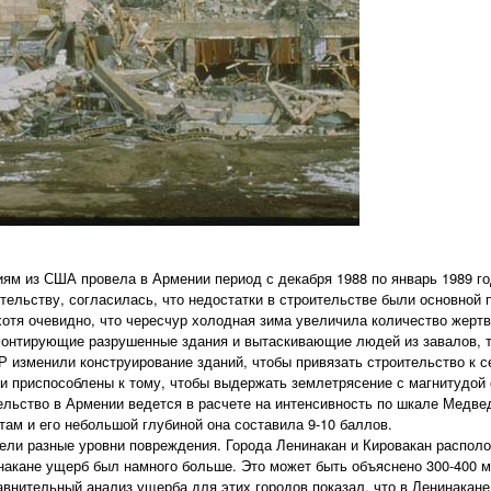
ям из США провела в Армении период с декабря 1988 по январь 1989 г
тельству, согласилась, что недостатки в строительстве были основной 
отя очевидно, что чересчур холодная зима увеличила количество жертв
монтирующие разрушенные здания и вытаскивающие людей из завалов, 
Р изменили конструирование зданий, чтобы привязать строительство к с
ли приспособлены к тому, чтобы выдержать землетрясение с магнитудой 
льство в Армении ведется в расчете на интенсивность по шкале Медведе
там и его небольшой глубиной она составила 9-10 баллов.
имели разные уровни повреждения. Города Ленинакан и Кировакан распо
инакане ущерб был намного больше. Это может быть объяснено 300-400 
авнительный анализ ущерба для этих городов показал, что в Ленинакане