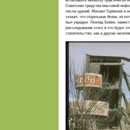
Советские средства массовой инфор
числа зданий. Михаил Горбачев в 
сказал, что отдельные блоки, из к
был украден. Леонид Бибин, замест
расследование этого и что будет о
строительство, как и другие негати