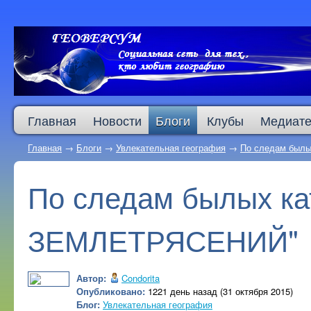
Главная
Новости
Блоги
Клубы
Медиате
Главная
→
Блоги
→
Увлекательная география
→
По следам был
По следам былых к
ЗЕМЛЕТРЯСЕНИЙ"
Автор:
Condorita
Опубликовано:
1221 день назад (31 октября 2015)
Блог:
Увлекательная география