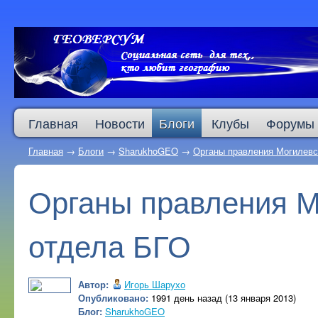
Главная
Новости
Блоги
Клубы
Форумы
Главная
→
Блоги
→
SharukhoGEO
→
Органы правления Могилевс
Органы правления М
отдела БГО
Автор:
Игорь Шарухо
Опубликовано:
1991 день назад (13 января 2013)
Блог:
SharukhoGEO